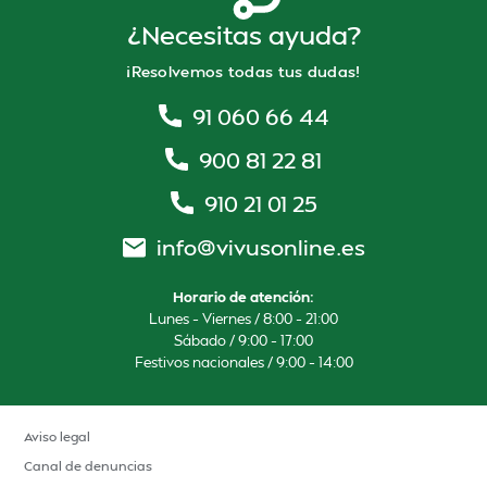
máximo del 100% sobre el principal del préstamo.
¿Necesitas ayuda?
En siguientes contrataciones, el solicitante podrá escoger el
importe y el plazo deseado a través del simulador en su área de
¡Resolvemos todas tus dudas!
cliente y visualizar la TAE y el importe total a pagar. Todas las
solicitudes de préstamo están sujetas a aprobación del
91 060 66 44
Prestamista.
900 81 22 81
910 21 01 25
info@vivusonline.es
Horario de atención:
Lunes – Viernes / 8:00 – 21:00
Sábado / 9:00 – 17:00
Festivos nacionales / 9:00 – 14:00
Aviso legal
Canal de denuncias