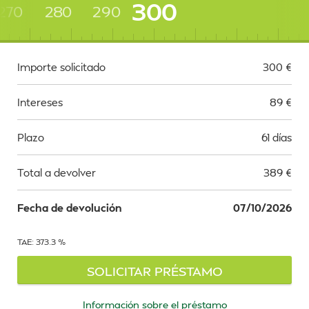
300
270
280
290
Importe solicitado
300
€
Intereses
89
€
Plazo
61 días
Total a devolver
389
€
Fecha de devolución
07/10/2026
TAE: 373.3 %
SOLICITAR PRÉSTAMO
Información sobre el préstamo