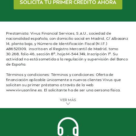
SOLICITA TU PRIMER CRÉDITO AHORA
Prestamista: Vivus Financial Services, S.A.U., sociedad de
nacionalidad española, con domicilio social en Madrid, C/ Albasanz
14, planta baja, y Número de Identificación Fiscal (N.I.F.)
A86521309, inscrita en el Registro Mercantil de Madrid, tomo
30.268, folio 46, sección 8ª, hoja M-544.749, Inscripción 1ª. Su
actividad no está sometida a la regulación y supervisión del Banco
de España.
Términos y condiciones: Términos y condiciones: Oferta de
financiación aplicable únicamente a nuevos clientes Vivus que
soliciten su primer préstamo a través de la web
www.vivusonline.es. El solicitante ha de ser una persona física,
mayor de edad y con residencia legal en España. Importe del
VER MÁS
primer préstamo de hasta 300€ con una duración mínima y
máxima de 61 días naturales.
A modo de ejemplo, para un préstamo de 100€ a devolver en 61
días, los intereses serían de 30€, lo que equivale a una TAE del
380,60% y un TIN del 176,94%. En caso de impago, la penalización
por mora será del 0,8% diario sobre el importe impagado, con un