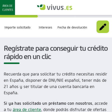
ÁREA DE
CLIENTES
Importe solicitado
Intereses
Fecha de devolución
Calcula tu crédito online
Regístrate para conseguir tu crédito
rápido en un clic
Importe solicitado
Recuerda que para solicitar tu crédito necesitas residir
Intereses
en España, disponer de DNI/NIE español, tener más de
21 años y ser titular de una cuenta bancaria en
Plazo
61 días
España.
Si ya has solicitado un préstamo con nosotros
, accede
Total a devolver
a tu
área de cliente
, donde podrás disfrutar de ofertas